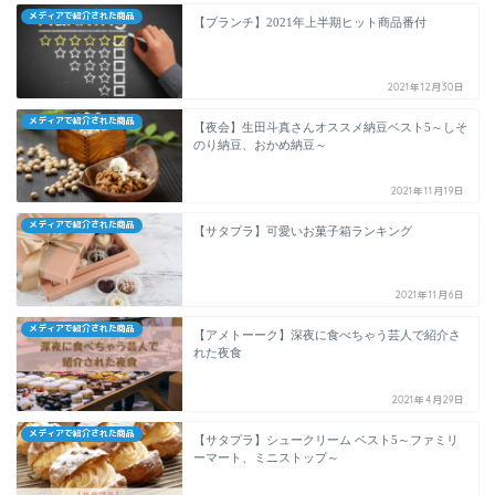
メディアで紹介された商品
【ブランチ】2021年上半期ヒット商品番付
2021年12月30日
メディアで紹介された商品
【夜会】生田斗真さんオススメ納豆ベスト5～しそ
のり納豆、おかめ納豆～
2021年11月19日
メディアで紹介された商品
【サタプラ】可愛いお菓子箱ランキング
2021年11月6日
メディアで紹介された商品
【アメトーーク】深夜に食べちゃう芸人で紹介さ
れた夜食
2021年4月29日
メディアで紹介された商品
【サタプラ】シュークリーム ベスト5～ファミリ
ーマート、ミニストップ～