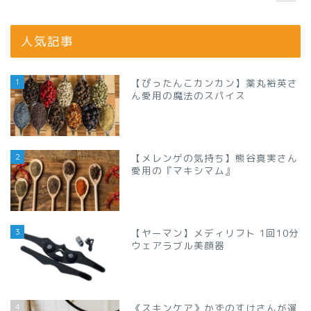
人気記事
1
【ぴったんこカンカン】薬丸裕英さ
ん愛用の魔法のスパイス
2
【メレンゲの気持ち】熊谷真実さん
愛用の『マキシマム』
3
【ヤーマン】メディリフト 1回10分
ウェアラブル美顔器
4
《スキンケア》かずのすけさんが選